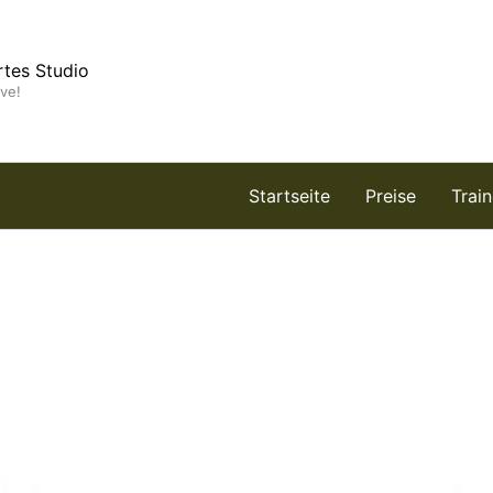
rtes Studio
ive!
Startseite
Preise
Trai