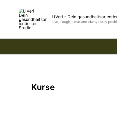
Inhalt
Zum
springen
Inhalt
LiVeri - Dein gesundheitsorientie
springen
Live, Laugh, Love and always stay posit
Kurse