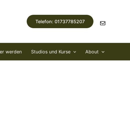
E-
Mail
Telefon: 01737785207
ner werden
Studios und Kurse
About