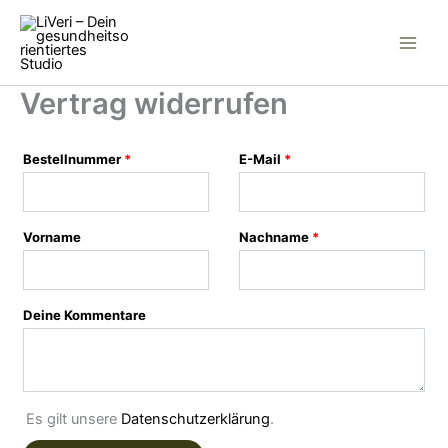
Inhalt
Zum
erforderlich
erforderlich
erforderlich
springen
Inhalt
springen
Vertrag widerrufen
Bestellnummer
Page URI *erforderlich
*
E-Mail
*
Vorname
Nachname
*
Deine Kommentare
Es gilt unsere
Datenschutzerklärung
.