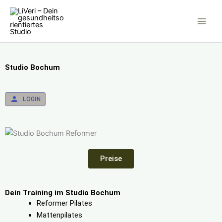
Inhalt
Zum
springen
Inhalt
springen
Studio Bochum
LOGIN
Preise
Dein Training im Studio Bochum
Reformer Pilates
Mattenpilates