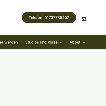
E-
Mail
Telefon: 01737785207
ner werden
Studios und Kurse
About