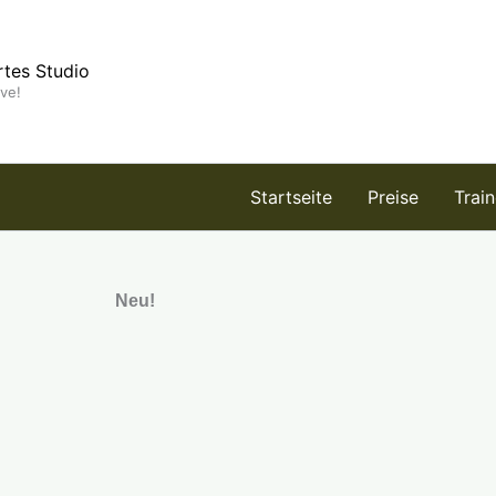
rtes Studio
ive!
Startseite
Preise
Trai
Neu!