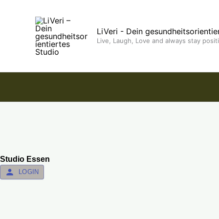
Inhalt
Zum
springen
Inhalt
LiVeri - Dein gesundheitsorientie
springen
Live, Laugh, Love and always stay posit
Studio Essen
LOGIN