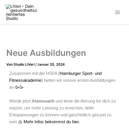
Inhalt
Zum
springen
Inhalt
springen
Neue Ausbildungen
Von
Studio LiVeri
/
Januar 20, 2024
Zusammen mit der HSFA (
Hamburger Sport- und
Fitnessakademie
) bieten wir unsere ersten Ausbildungen
an
🥳
🥳
Werde
jetzt
Atemcoach
und lerne die Atmung für dich zu
nutzen, um mehr Leistung zu erreichen, tiefer
Entspannungen zu können und ganzheitlich gesund zu
sein
🫁
Mehr Infos bekommst du
hier
.