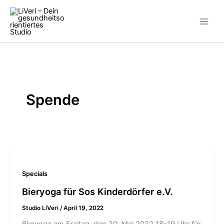
Inhalt
Zum
springen
Inhalt
springen
Spende
Specials
Bieryoga für Sos Kinderdörfer e.V.
Studio LiVeri
/
April 19, 2022